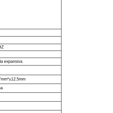
HZ
da expansiva
7mm*±12.5mm
pa