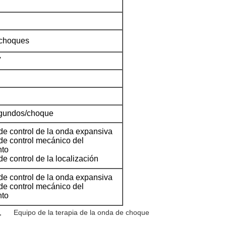
 choques
V
egundos/choque
de control de la onda expansiva
de control mecánico del
nto
e control de la localización
de control de la onda expansiva
de control mecánico del
nto
,
Equipo de la terapia de la onda de choque