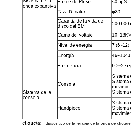
Sistema de la
Frente de Pluse
≤0.5μS
onda expansiva
Taza Dimater
φ80
Garantía de la vida del
500.000
disco del EM
Gama del voltaje
10~18K
Nivel de energía
7 (6~12)
Energía
46~104J
Frecuencia
0.3~2 s
Sistema 
Sistema 
Consola
movimie
Sistema d
Sistema de la
consola
Sistema 
Handpiece
Sistema 
movimie
etiqueta:
dispositivo de la terapia de la onda de choque