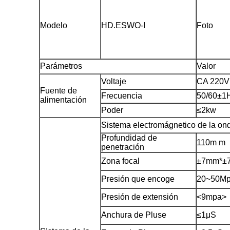
Modelo
HD.ESWO-I
Foto
Parámetros
Valor
Voltaje
CA 220V
Fuente de
Frecuencia
50/60±1
alimentación
Poder
≤2kw
Sistema electromágnetico de la on
Profundidad de
110m m
penetración
Zona focal
±7mm*±
Presión que encoge
20~50M
Presión de extensión
<9mpa>
Anchura de Pluse
≤1μS